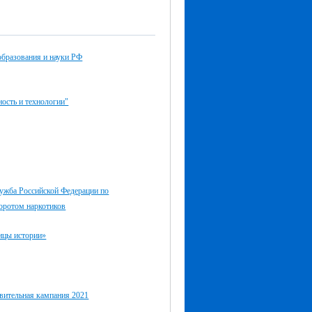
образования и науки РФ
ость и технологии"
ужба Российской Федерации по
оротом наркотиков
ицы истории»
вительная кампания 2021