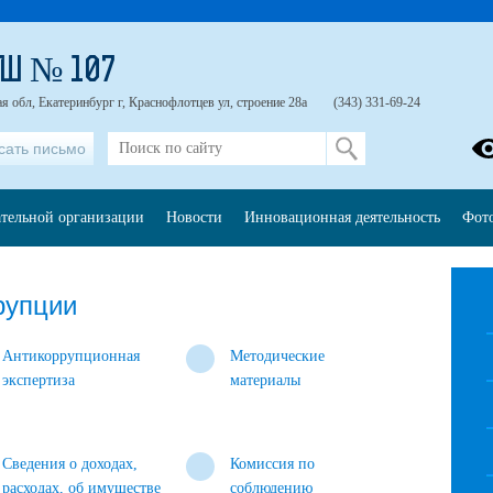
Ш № 107
я обл, Екатеринбург г, Краснофлотцев ул, строение 28а
(343) 331-69-24
сать письмо
ательной организации
Новости
Инновационная деятельность
Фот
рупции
Антикоррупционная
Методические
экспертиза
материалы
Сведения о доходах,
Комиссия по
расходах, об имуществе
соблюдению