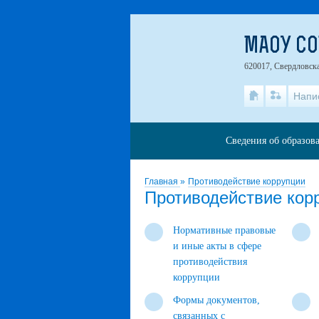
МАОУ СО
620017, Свердловска
Напи
Сведения об образов
Главная
»
Противодействие коррупции
Противодействие кор
Нормативные правовые
и иные акты в сфере
противодействия
коррупции
Формы документов,
связанных с