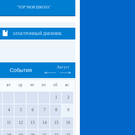
"ТОР"МОЯ ШКОЛА"
ЭЛЕКТРОННЫЙ ДНЕВНИК
Август
События
вт
ср
чт
пт
сб
вс
1
2
4
5
6
7
8
9
11
12
13
14
15
16