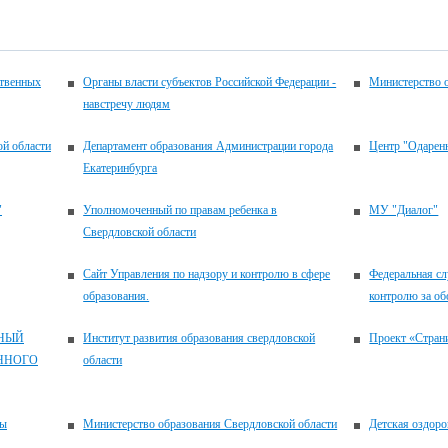
ственных
Органы власти субъектов Российской Федерации -
Министерство 
навстречу людям
ой области
Департамент образования Администрации города
Центр "Одаренн
Екатеринбурга
"
Уполномоченный по правам ребенка в
МУ "Диалог"
Свердловской области
Сайт Управления по надзору и контролю в сфере
Федеральная сл
образования.
контролю за об
НЫЙ
Институт развития образования свердловской
Проект «Стран
ННОГО
области
сы
Министерство образования Свердловской области
Детская оздоро