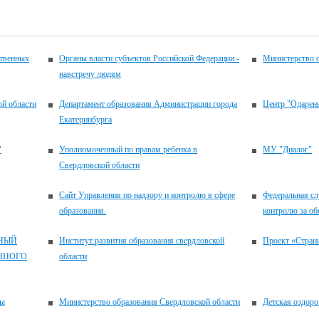
ственных
Органы власти субъектов Российской Федерации -
Министерство 
навстречу людям
ой области
Департамент образования Администрации города
Центр "Одаренн
Екатеринбурга
"
Уполномоченный по правам ребенка в
МУ "Диалог"
Свердловской области
Сайт Управления по надзору и контролю в сфере
Федеральная сл
образования.
контролю за об
НЫЙ
Институт развития образования свердловской
Проект «Стран
ННОГО
области
сы
Министерство образования Свердловской области
Детская оздоро