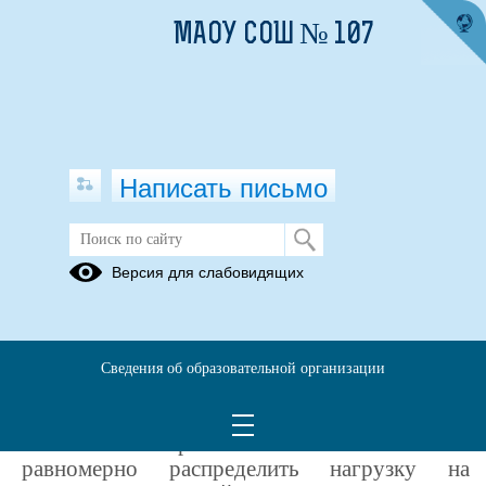
МАОУ СОШ № 107
Написать письмо
Дистанционные образовательные
Версия для слабовидящих
технологии
Что такое дистанционное образование?
Сведения об образовательной организации
Дистанционные образовательные технологии
все активней
используются
в свердловских
школах. Их применение позволяет более
равномерно распределить нагрузку на