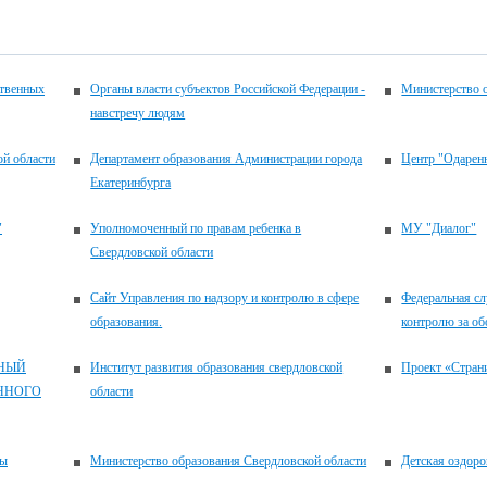
ственных
Органы власти субъектов Российской Федерации -
Министерство 
навстречу людям
ой области
Департамент образования Администрации города
Центр "Одаренн
Екатеринбурга
"
Уполномоченный по правам ребенка в
МУ "Диалог"
Свердловской области
Сайт Управления по надзору и контролю в сфере
Федеральная сл
образования.
контролю за об
НЫЙ
Институт развития образования свердловской
Проект «Стран
ННОГО
области
сы
Министерство образования Свердловской области
Детская оздоро