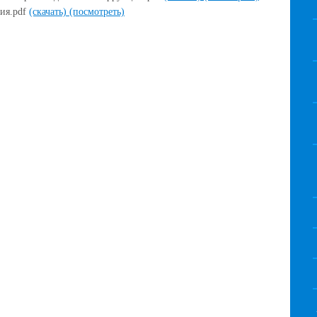
рия.pdf
(скачать)
(посмотреть)