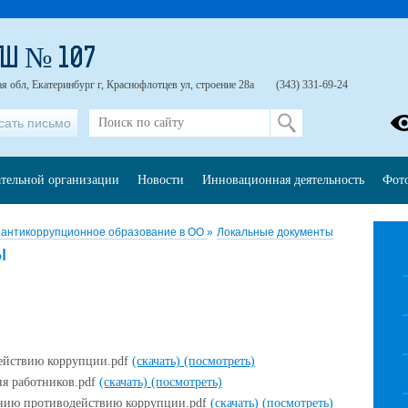
Ш № 107
я обл, Екатеринбург г, Краснофлотцев ул, строение 28а
(343) 331-69-24
сать письмо
ательной организации
Новости
Инновационная деятельность
Фот
 антикоррупционное образование в ОО
»
Локальные документы
ы
ействию коррупции.pdf
(скачать)
(посмотреть)
ия работников.pdf
(скачать)
(посмотреть)
нию противодействию коррупции.pdf
(скачать)
(посмотреть)