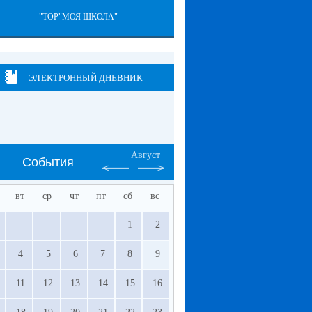
"ТОР"МОЯ ШКОЛА"
ЭЛЕКТРОННЫЙ ДНЕВНИК
Август
События
вт
ср
чт
пт
сб
вс
1
2
4
5
6
7
8
9
11
12
13
14
15
16