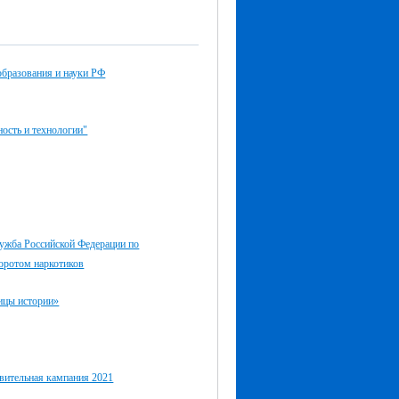
образования и науки РФ
ость и технологии"
ужба Российской Федерации по
оротом наркотиков
ицы истории»
вительная кампания 2021