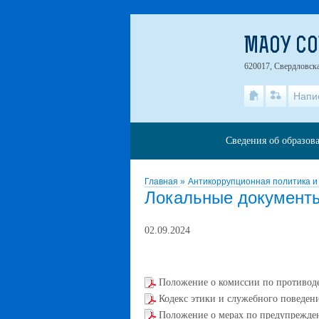
МАОУ СО
620017, Свердловска
Напи
Сведения об образов
Главная
»
Антикоррупционная политика и
Локальные документ
02.09.2024
Положение о комиссии по противод
Кодекс этики и служебного поведен
Положение о мерах по предупрежде