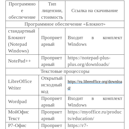
Программно
Тип
е
лицензии,
Ссылка на скачивание
обеспечение
стоимость
Программное обеспечение «Блокнот»
стандартный
Блокнот
Проприет
Входит в комплект
(Notepad
арный
Windows
Windows)
Проприет
https://notepad-plus-
NotePad++
арный
plus.org/downloads/
Текстовые процессоры
Открытый
LibreOffice
https://ru.libreoffice.org/downloa
исходный
Writer
d/
код
Проприет
Входит в комплект
Wordpad
арный
Windows
МойОфис
Проприет
https://myoffice.ru/produc
Текст
арный
ts/education/
Р7-Офис
Проприет
https://r7-