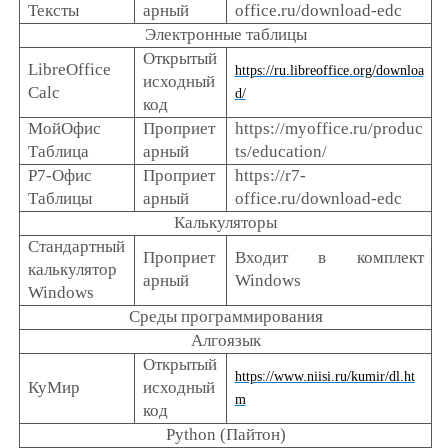
Тексты
арный
office.ru/download-edc
Электронные таблицы
Открытый
LibreOffice
https://ru.libreoffice.org/downloa
исходный
Calc
d/
код
МойОфис
Проприет
https://myoffice.ru/produc
Таблица
арный
ts/education/
Р7-Офис
Проприет
https://r7-
Таблицы
арный
office.ru/download-edc
Калькуляторы
Стандартный
Проприет
Входит в комплект
калькулятор
арный
Windows
Windows
Среды программирования
Алгоязык
Открытый
https://www.niisi.ru/kumir/dl.ht
КуМир
исходный
m
код
Python (Пайтон)