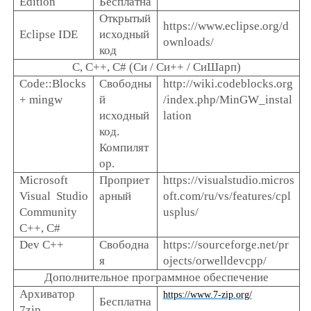
Edition
Бесплатна
Открытый
https://www.eclipse.org/d
Eclipse IDE
исходный
ownloads/
код
C, C++, C# (Си / Си++ / СиШарп)
Code::Blocks
Свободны
http://wiki.codeblocks.org
+ mingw
й
/index.php/MinGW_instal
исходный
lation
код.
Компилят
ор.
Microsoft
Проприет
https
://
visualstudio
.
micros
Visual Studio
арный
oft
.
com
/
ru
/
vs
/
features
/
cpl
Community
usplus
/
C++, C#
Dev C++
Свободна
https://sourceforge.net/pr
я
ojects/orwelldevcpp/
Дополнительное программное обеспечение
Архиватор
https://www.7-zip.org/
Бесплатна
7zip