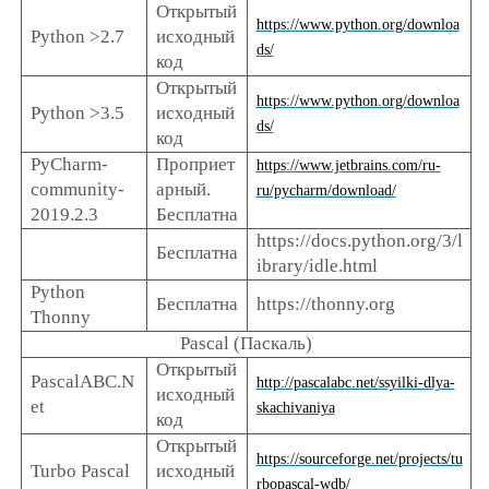
Открытый
https://www.python.org/downloa
Python >2.7
исходный
ds/
код
Открытый
https://www.python.org/downloa
Python >3.5
исходный
ds/
код
PyCharm-
Проприет
https://www.jetbrains.com/ru-
community-
арный.
ru/pycharm/download/
2019.2.3
Бесплатна
https
://
docs
.
python
.
org
/3/
l
Бесплатна
ibrary
/
idle
.
html
Python
Бесплатна
https://thonny.org
Thonny
Pascal (Паскаль)
Открытый
PascalABC.N
http://pascalabc.net/ssyilki-dlya-
исходный
et
skachivaniya
код
Открытый
https://sourceforge.net/projects/tu
Turbo Pascal
исходный
rbopascal-wdb/