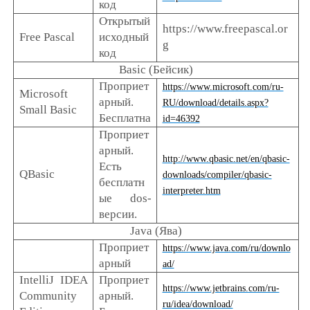
код
Открытый
https://www.freepascal.or
Free Pascal
исходный
g
код
Basic (Бейсик)
Проприет
https://www.microsoft.com/ru-
Microsoft
арный.
RU/download/details.aspx?
Small Basic
Бесплатна
id=46392
Проприет
арный.
http://www.qbasic.net/en/qbasic-
Есть
QBasic
downloads/compiler/qbasic-
бесплатн
interpreter.htm
ые dos-
версии.
Java (Ява)
Проприет
https://www.java.com/ru/downlo
арный
ad/
IntelliJ IDEA
Проприет
https://www.jetbrains.com/ru-
Community
арный.
ru/idea/download/