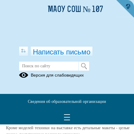
МАОУ СОШ № 107
Написать письмо
Модели военной техники руками
Версия для слабовидящих
учеников
26.01.2026
Выставка получилась очень разнообразной. Среди участников
Сведения об образовательной организации
выставки - ученики и младших, и старших классов. Ребята
представили военные самолеты, дроны, боевые корабли, танки.
Макеты выполнены из картона, бумаги, дерева, пластика.
Кроме моделей техники на выставке есть детальные макеты - целые